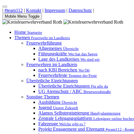
|
#team112
|
Kontakt
|
Impressum
|
Datenschutz
|
Mobile Menu Toggle
Home
Startseite
Themen
Feuerwehr im Landkreis
Feuerwehrführung
Allgemeines
Übersicht
Führungskräfte
Wer hat das Sagen
Lage des Landkreises
Wo sind wir
Feuerwehren im Landkreis
nach KBI Bereichen
Vor Ort
Feuerwehrfeste
Termine der Feste
Überörtliche Einrichtungen
Überörtliche Einrichtungen
Für alle da
UG Atemschutz / ABC
Brentwoodstraße
Sonstige Themen
Ausbildung
Übersicht
Jugend
Unsere Zukunft
Alamos Selbstregistrierung
Handyalarmierung
Zentrale Lehrgangsplattform
Lehrgänge online buche
Fahrzeuge
Welche gibt es ?
Projekt Engagement und Ehrenamt
#team112 - Komm