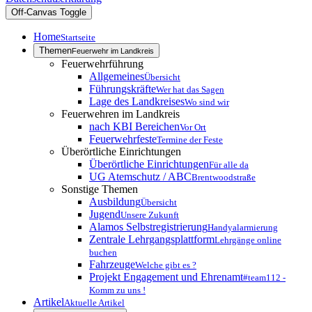
Off-Canvas Toggle
Home
Startseite
Themen
Feuerwehr im Landkreis
Feuerwehrführung
Allgemeines
Übersicht
Führungskräfte
Wer hat das Sagen
Lage des Landkreises
Wo sind wir
Feuerwehren im Landkreis
nach KBI Bereichen
Vor Ort
Feuerwehrfeste
Termine der Feste
Überörtliche Einrichtungen
Überörtliche Einrichtungen
Für alle da
UG Atemschutz / ABC
Brentwoodstraße
Sonstige Themen
Ausbildung
Übersicht
Jugend
Unsere Zukunft
Alamos Selbstregistrierung
Handyalarmierung
Zentrale Lehrgangsplattform
Lehrgänge online
buchen
Fahrzeuge
Welche gibt es ?
Projekt Engagement und Ehrenamt
#team112 -
Komm zu uns !
Artikel
Aktuelle Artikel