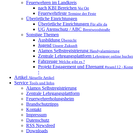
Feuerwehren im Landkreis
nach KBI Bereichen
Vor Ort
Feuerwehrfeste
Termine der Feste
Überörtliche Einrichtungen
Überörtliche Einrichtungen
Für alle da
UG Atemschutz / ABC
Brentwoodstraße
Sonstige Themen
Ausbildung
Übersicht
Jugend
Unsere Zukunft
Alamos Selbstregistrierung
Handyalarmierung
Zentrale Lehrgangsplattform
Lehrgänge online buche
Fahrzeuge
Welche gibt es ?
Projekt Engagement und Ehrenamt
#team112 - Komm
!
Artikel
Aktuelle Artikel
Service
Tools und Infos
Alamos Selbstregistrierung
Zentrale Lehrgangsplattform
Feuerwehrerholungsheim
Brandschutztipps
Kontakt
Impressum
Datenschutz
RSS Newsfeed
Downloads