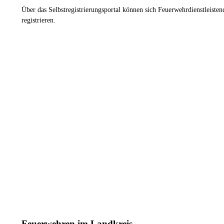
Über das Selbstregistrierungsportal können sich Feuerwehrdienstleiste
registrieren.
ZUM REGISTRIERUNGSPORTAL
D
16
Stützpunktwehren
Feuerwehren im Landkreis