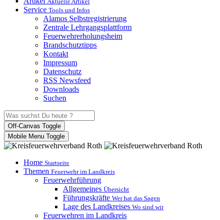
Artikel
Aktuelle Artikel
Service
Tools und Infos
Alamos Selbstregistrierung
Zentrale Lehrgangsplattform
Feuerwehrerholungsheim
Brandschutztipps
Kontakt
Impressum
Datenschutz
RSS Newsfeed
Downloads
Suchen
Off-Canvas Toggle
Mobile Menu Toggle
Home
Startseite
Themen
Feuerwehr im Landkreis
Feuerwehrführung
Allgemeines
Übersicht
Führungskräfte
Wer hat das Sagen
Lage des Landkreises
Wo sind wir
Feuerwehren im Landkreis