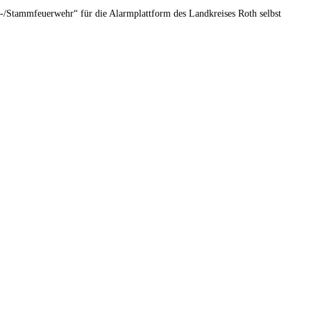
pt-/Stammfeuerwehr“ für die Alarmplattform des Landkreises Roth selbst
th
900
2
km
Bereich