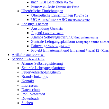
nach KBI Bereichen
Vor Ort
Feuerwehrfeste
Termine der Feste
Überörtliche Einrichtungen
Überörtliche Einrichtungen
Für alle da
UG Atemschutz / ABC
Brentwoodstraße
Sonstige Themen
Ausbildung
Übersicht
Jugend
Unsere Zukunft
Alamos Selbstregistrierung
Handyalarmierung
Zentrale Lehrgangsplattform
Lehrgänge online buche
Fahrzeuge
Welche gibt es ?
Projekt Engagement und Ehrenamt
#team112 - Komm
Artikel
Aktuelle Artikel
Service
Tools und Infos
Alamos Selbstregistrierung
Zentrale Lehrgangsplattform
Feuerwehrerholungsheim
Brandschutztipps
Kontakt
Impressum
Datenschutz
RSS Newsfeed
Downloads
Suchen