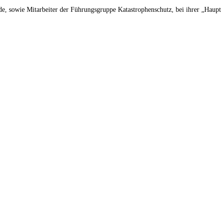
nde, sowie Mitarbeiter der Führungsgruppe Katastrophenschutz, bei ihrer „Hau
ie Feuerwehren im Landkreis Ro
117
5.199
Ortswehren
Aktive