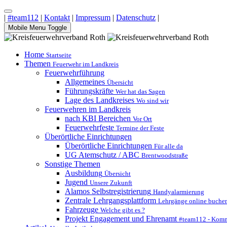
|
#team112
|
Kontakt
|
Impressum
|
Datenschutz
|
Mobile Menu Toggle
Home
Startseite
Themen
Feuerwehr im Landkreis
Feuerwehrführung
Allgemeines
Übersicht
Führungskräfte
Wer hat das Sagen
Lage des Landkreises
Wo sind wir
Feuerwehren im Landkreis
nach KBI Bereichen
Vor Ort
Feuerwehrfeste
Termine der Feste
Überörtliche Einrichtungen
Überörtliche Einrichtungen
Für alle da
UG Atemschutz / ABC
Brentwoodstraße
Sonstige Themen
Ausbildung
Übersicht
Jugend
Unsere Zukunft
Alamos Selbstregistrierung
Handyalarmierung
Zentrale Lehrgangsplattform
Lehrgänge online buche
Fahrzeuge
Welche gibt es ?
Projekt Engagement und Ehrenamt
#team112 - Komm