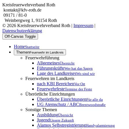
Kreisfeuerwehrverband Roth
kontakt@kfv-roth.de
09171 / 81-0
Weinbergweg 1, 91154 Roth
© 2026 Kreisfeuerwehrverband Roth |
Impressum
|
Datenschutzerklärung
Off-Canvas Toggle
Home
Startseite
Themen
Feuerwehr im Landkreis
Feuerwehrführung
Allgemeines
Übersicht
Führungskräfte
Wer hat das Sagen
Lage des Landkreises
Wo sind wir
Feuerwehren im Landkreis
nach KBI Bereichen
Vor Ort
Feuerwehrfeste
Termine der Feste
Überörtliche Einrichtungen
Überörtliche Einrichtungen
Für alle da
UG Atemschutz / ABC
Brentwoodstraße
Sonstige Themen
Ausbildung
Übersicht
Jugend
Unsere Zukunft
Alamos Selbstregistrierung
Handyalarmierung