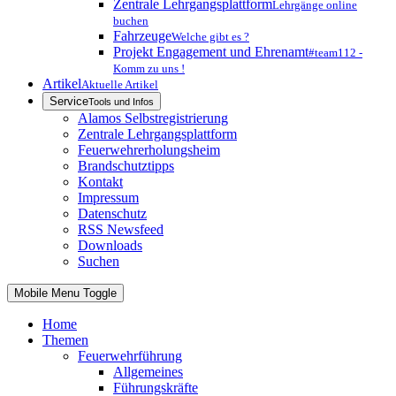
Zentrale Lehrgangsplattform
Lehrgänge online
buchen
Fahrzeuge
Welche gibt es ?
Projekt Engagement und Ehrenamt
#team112 -
Komm zu uns !
Artikel
Aktuelle Artikel
Service
Tools und Infos
Alamos Selbstregistrierung
Zentrale Lehrgangsplattform
Feuerwehrerholungsheim
Brandschutztipps
Kontakt
Impressum
Datenschutz
RSS Newsfeed
Downloads
Suchen
Mobile Menu Toggle
Home
Themen
Feuerwehrführung
Allgemeines
Führungskräfte