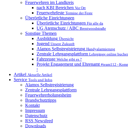
Feuerwehren im Landkreis
nach KBI Bereichen
Vor Ort
Feuerwehrfeste
Termine der Feste
Überörtliche Einrichtungen
Überörtliche Einrichtungen
Für alle da
UG Atemschutz / ABC
Brentwoodstraße
Sonstige Themen
Ausbildung
Übersicht
Jugend
Unsere Zukunft
Alamos Selbstregistrierung
Handyalarmierung
Zentrale Lehrgangsplattform
Lehrgänge online buche
Fahrzeuge
Welche gibt es ?
Projekt Engagement und Ehrenamt
#team112 - Komm
!
Artikel
Aktuelle Artikel
Service
Tools und Infos
Alamos Selbstregistrierung
Zentrale Lehrgangsplattform
Feuerwehrerholungsheim
Brandschutztipps
Kontakt
Impressum
Datenschutz
RSS Newsfeed
Downloads