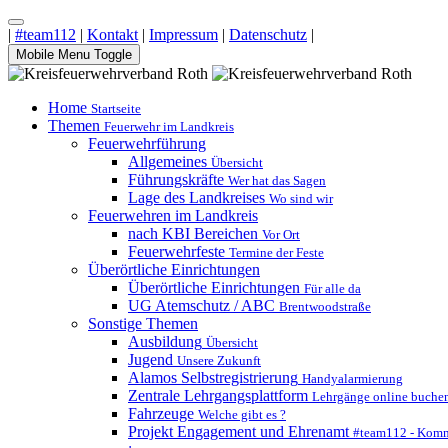
|
#team112
|
Kontakt
|
Impressum
|
Datenschutz
|
Mobile Menu Toggle
Home
Startseite
Themen
Feuerwehr im Landkreis
Feuerwehrführung
Allgemeines
Übersicht
Führungskräfte
Wer hat das Sagen
Lage des Landkreises
Wo sind wir
Feuerwehren im Landkreis
nach KBI Bereichen
Vor Ort
Feuerwehrfeste
Termine der Feste
Überörtliche Einrichtungen
Überörtliche Einrichtungen
Für alle da
UG Atemschutz / ABC
Brentwoodstraße
Sonstige Themen
Ausbildung
Übersicht
Jugend
Unsere Zukunft
Alamos Selbstregistrierung
Handyalarmierung
Zentrale Lehrgangsplattform
Lehrgänge online buche
Fahrzeuge
Welche gibt es ?
Projekt Engagement und Ehrenamt
#team112 - Komm