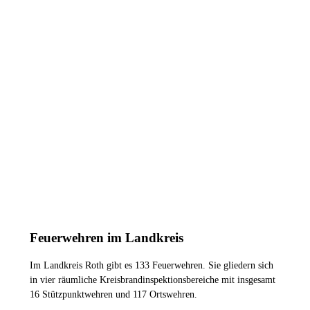
5.199
Aktive
900
2
km
Bereich
Feuerwehren im Landkreis
Im Landkreis Roth gibt es 133 Feuerwehren. Sie gliedern sich
in vier räumliche Kreisbrandinspektionsbereiche mit insgesamt
16 Stützpunktwehren und 117 Ortswehren.