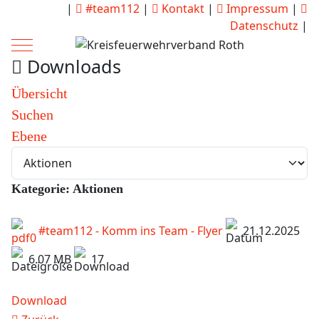
|
#team112
|
Kontakt
|
Impressum
|
Datenschutz
|
Mobile Menu Toggle
Downloads
Übersicht
Suchen
Ebene
Kategorie: Aktionen
#team112 - Komm ins Team - Flyer
21.12.2025
6.07 MB
17
Download