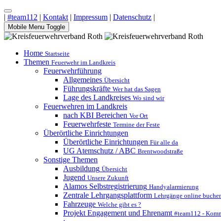
|
#team112
|
Kontakt
|
Impressum
|
Datenschutz
|
Mobile Menu Toggle
Home
Startseite
Themen
Feuerwehr im Landkreis
Feuerwehrführung
Allgemeines
Übersicht
Führungskräfte
Wer hat das Sagen
Lage des Landkreises
Wo sind wir
Feuerwehren im Landkreis
nach KBI Bereichen
Vor Ort
Feuerwehrfeste
Termine der Feste
Überörtliche Einrichtungen
Überörtliche Einrichtungen
Für alle da
UG Atemschutz / ABC
Brentwoodstraße
Sonstige Themen
Ausbildung
Übersicht
Jugend
Unsere Zukunft
Alamos Selbstregistrierung
Handyalarmierung
Zentrale Lehrgangsplattform
Lehrgänge online buche
Fahrzeuge
Welche gibt es ?
Projekt Engagement und Ehrenamt
#team112 - Komm