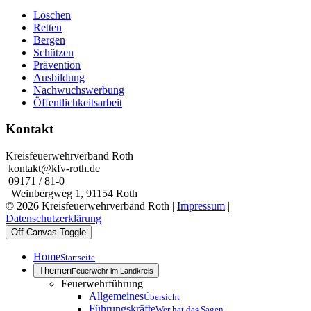
Löschen
Retten
Bergen
Schützen
Prävention
Ausbildung
Nachwuchswerbung
Öffentlichkeitsarbeit
Kontakt
Kreisfeuerwehrverband Roth
kontakt@kfv-roth.de
09171 / 81-0
Weinbergweg 1, 91154 Roth
© 2026 Kreisfeuerwehrverband Roth |
Impressum
|
Datenschutzerklärung
Off-Canvas Toggle
Home
Startseite
Themen
Feuerwehr im Landkreis
Feuerwehrführung
Allgemeines
Übersicht
Führungskräfte
Wer hat das Sagen