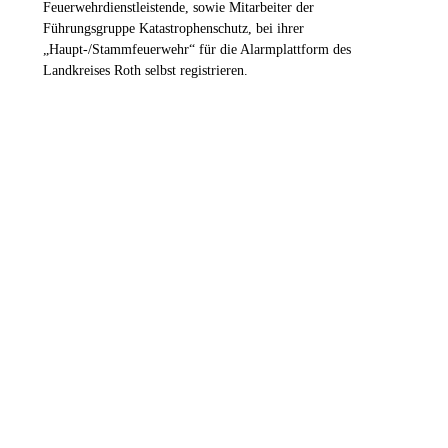
Feuerwehrdienstleistende, sowie Mitarbeiter der
Führungsgruppe Katastrophenschutz, bei ihrer
„Haupt-/Stammfeuerwehr“ für die Alarmplattform des
Landkreises Roth selbst registrieren.
ZUM REGISTRIERUNGSPORTAL
Die Feuerwehren im Landkreis
Roth
16
Stützpunktwehren