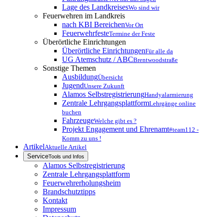
Lage des Landkreises
Wo sind wir
Feuerwehren im Landkreis
nach KBI Bereichen
Vor Ort
Feuerwehrfeste
Termine der Feste
Überörtliche Einrichtungen
Überörtliche Einrichtungen
Für alle da
UG Atemschutz / ABC
Brentwoodstraße
Sonstige Themen
Ausbildung
Übersicht
Jugend
Unsere Zukunft
Alamos Selbstregistrierung
Handyalarmierung
Zentrale Lehrgangsplattform
Lehrgänge online
buchen
Fahrzeuge
Welche gibt es ?
Projekt Engagement und Ehrenamt
#team112 -
Komm zu uns !
Artikel
Aktuelle Artikel
Service
Tools und Infos
Alamos Selbstregistrierung
Zentrale Lehrgangsplattform
Feuerwehrerholungsheim
Brandschutztipps
Kontakt
Impressum