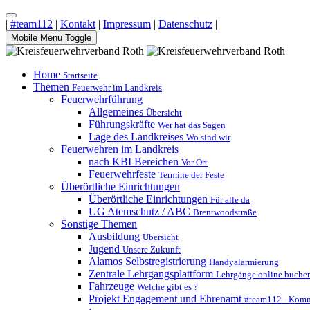
|
#team112
|
Kontakt
|
Impressum
|
Datenschutz
|
Mobile Menu Toggle
Home
Startseite
Themen
Feuerwehr im Landkreis
Feuerwehrführung
Allgemeines
Übersicht
Führungskräfte
Wer hat das Sagen
Lage des Landkreises
Wo sind wir
Feuerwehren im Landkreis
nach KBI Bereichen
Vor Ort
Feuerwehrfeste
Termine der Feste
Überörtliche Einrichtungen
Überörtliche Einrichtungen
Für alle da
UG Atemschutz / ABC
Brentwoodstraße
Sonstige Themen
Ausbildung
Übersicht
Jugend
Unsere Zukunft
Alamos Selbstregistrierung
Handyalarmierung
Zentrale Lehrgangsplattform
Lehrgänge online buche
Fahrzeuge
Welche gibt es ?
Projekt Engagement und Ehrenamt
#team112 - Komm