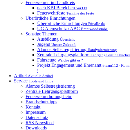
Feuerwehren im Landkreis
nach KBI Bereichen
Vor Ort
Feuerwehrfeste
Termine der Feste
Überörtliche Einrichtungen
Überörtliche Einrichtungen
Für alle da
UG Atemschutz / ABC
Brentwoodstraße
Sonstige Themen
Ausbildung
Übersicht
Jugend
Unsere Zukunft
Alamos Selbstregistrierung
Handyalarmierung
Zentrale Lehrgangsplattform
Lehrgänge online buche
Fahrzeuge
Welche gibt es ?
Projekt Engagement und Ehrenamt
#team112 - Komm
!
Artikel
Aktuelle Artikel
Service
Tools und Infos
Alamos Selbstregistrierung
Zentrale Lehrgangsplattform
Feuerwehrerholungsheim
Brandschutztipps
Kontakt
Impressum
Datenschutz
RSS Newsfeed
Downloads